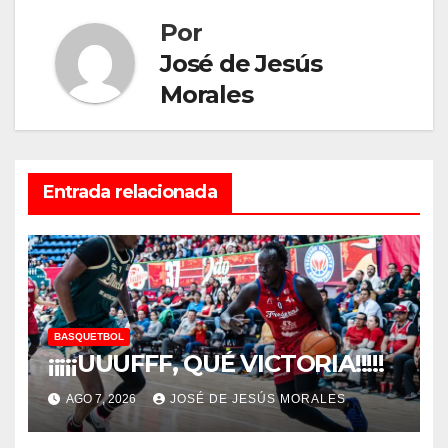
Por
José de Jesús
Morales
Entrada relacionada
BASQUETBOL
¡¡¡¡¡UUUFFF, QUÉ VICTORIA!!!!!
AGO 7, 2026
JOSÉ DE JESÚS MORALES