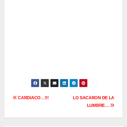
Navegación
CARDIACO…!!!
LO SACARON DE LA
LUMBRE…
de
entradas