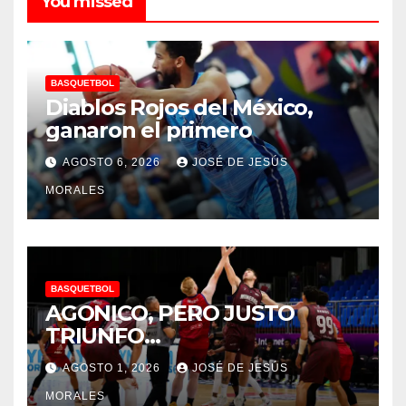
You missed
BASQUETBOL
Diablos Rojos del México,
ganaron el primero
AGOSTO 6, 2026
JOSÉ DE JESÚS
MORALES
BASQUETBOL
AGONICO, PERO JUSTO
TRIUNFO…
AGOSTO 1, 2026
JOSÉ DE JESÚS
MORALES