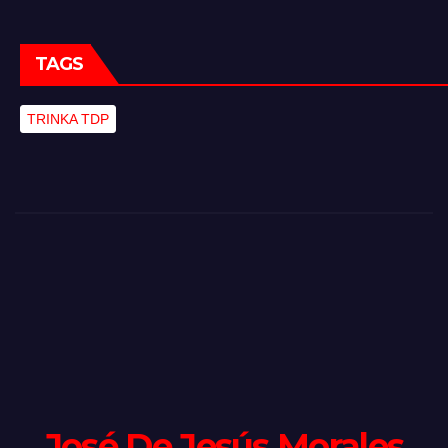
TAGS
TRINKA TDP
José De Jesús Morales