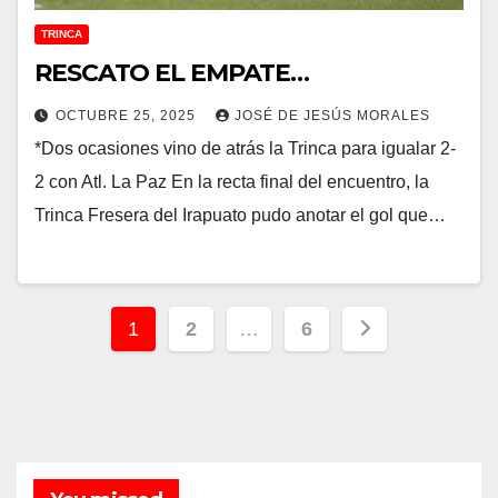
TRINCA
RESCATO EL EMPATE…
OCTUBRE 25, 2025
JOSÉ DE JESÚS MORALES
*Dos ocasiones vino de atrás la Trinca para igualar 2-
2 con Atl. La Paz En la recta final del encuentro, la
Trinca Fresera del Irapuato pudo anotar el gol que…
Paginación
1
2
…
6
de
entradas