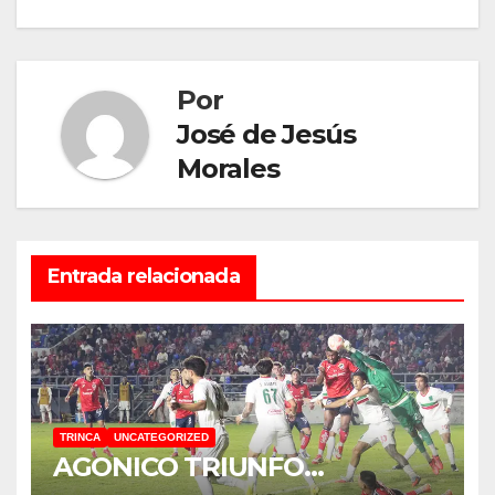
de
entradas
Por
José de Jesús
Morales
Entrada relacionada
TRINCA
UNCATEGORIZED
AGONICO TRIUNFO…