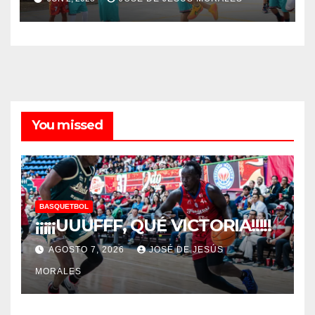
You missed
BASQUETBOL
¡¡¡¡¡UUUFFF, QUÉ VICTORIA!!!!!
AGOSTO 7, 2026
JOSÉ DE JESÚS
MORALES