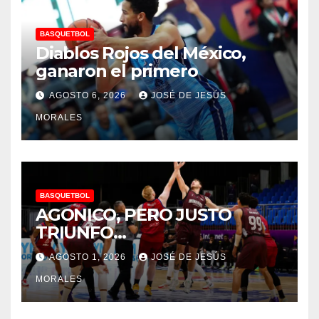
BASQUETBOL
Diablos Rojos del México,
ganaron el primero
AGOSTO 6, 2026
JOSÉ DE JESÚS
MORALES
BASQUETBOL
AGONICO, PERO JUSTO
TRIUNFO…
AGOSTO 1, 2026
JOSÉ DE JESÚS
MORALES