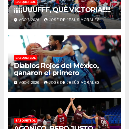
BASQUETBOL
¡¡¡¡¡UUUFFF, QUÉ VICTORIA!!!!!
AGO 7, 2026
JOSÉ DE JESÚS MORALES
BASQUETBOL
Diablos Rojos del México,
ganaron el primero
AGO 6, 2026
JOSÉ DE JESÚS MORALES
BASQUETBOL
AGONICO, PERO JUSTO