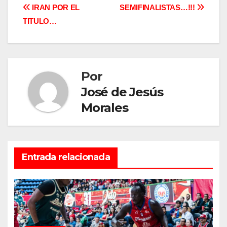
Navegación
IRAN POR EL
SEMIFINALISTAS…!!!
TITULO…
de
entradas
Por
José de Jesús
Morales
Entrada relacionada