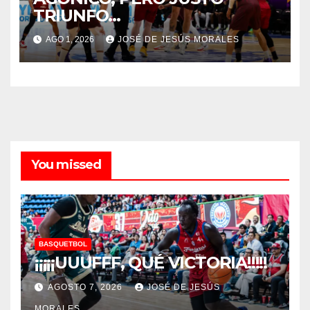
TRIUNFO…
AGO 1, 2026
JOSÉ DE JESÚS MORALES
You missed
BASQUETBOL
¡¡¡¡¡UUUFFF, QUÉ VICTORIA!!!!!
AGOSTO 7, 2026
JOSÉ DE JESÚS
MORALES