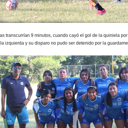
s transcurrían 9 minutos, cuando cayó el gol de la quiniela po
la izquierda y su disparo no pudo ser detenido por la guarda