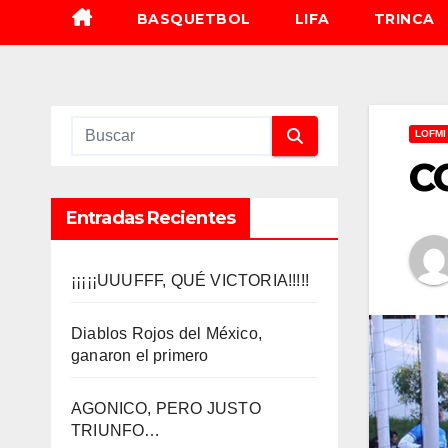
BASQUETBOL
LIFA
TRINCA
LOFMI
C
Entradas Recientes
¡¡¡¡¡UUUFFF, QUÉ VICTORIA!!!!!
Diablos Rojos del México,
ganaron el primero
AGONICO, PERO JUSTO
TRIUNFO…