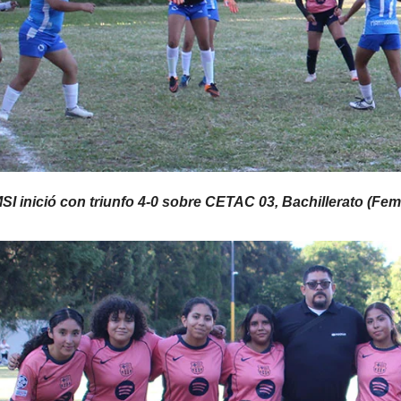
I inició con triunfo 4-0 sobre CETAC 03, Bachillerato (Fe