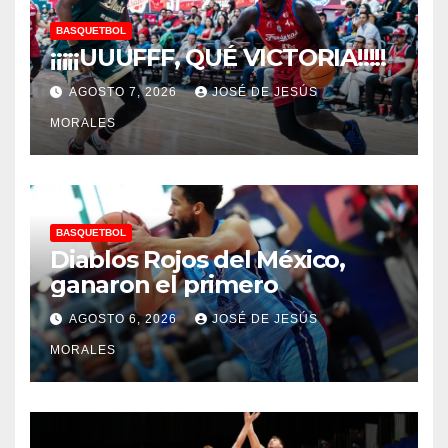
BASQUETBOL
¡¡¡¡¡UUUFFF, QUÉ VICTORIA!!!!!
AGOSTO 7, 2026
JOSÉ DE JESÚS
MORALES
BASQUETBOL
Diablos Rojos del México,
ganaron el primero
AGOSTO 6, 2026
JOSÉ DE JESÚS
MORALES