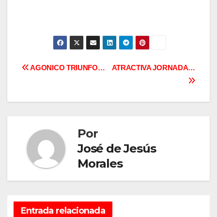
Navegación
AGONICO TRIUNFO…
ATRACTIVA JORNADA…
de
entradas
Por
José de Jesús
Morales
Entrada relacionada