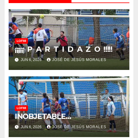
LOFMI
¡¡¡¡¡ P A R T I D A Z O !!!!!
JUN 6, 2026
JOSÉ DE JESÚS MORALES
LOFMI
INOBJETABLE…
JUN 6, 2026
JOSÉ DE JESÚS MORALES