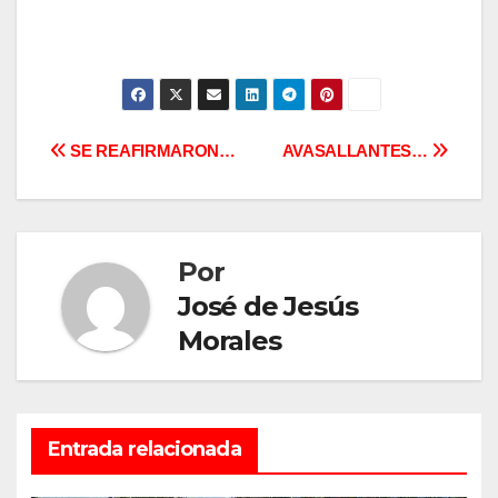
Navegación
SE REAFIRMARON…
AVASALLANTES…
de
entradas
Por
José de Jesús
Morales
Entrada relacionada