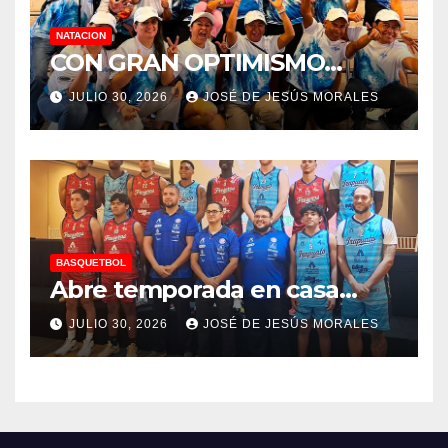
NATACION
CON GRAN OPTIMISMO…
JULIO 30, 2026
JOSÉ DE JESÚS MORALES
BASQUETBOL
Abre temporada en casa…
JULIO 30, 2026
JOSÉ DE JESÚS MORALES