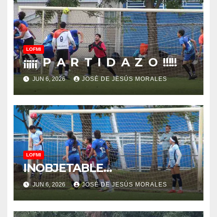
LOFMI
¡¡¡¡¡ P A R T I D A Z O !!!!!
JUN 6, 2026
JOSÉ DE JESÚS MORALES
LOFMI
INOBJETABLE…
JUN 6, 2026
JOSÉ DE JESÚS MORALES