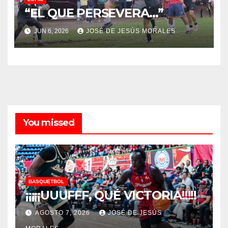
“EL QUE PERSEVERA…”
JUN 6, 2026
JOSÉ DE JESÚS MORALES
You missed
BASQUETBOL
¡¡¡¡¡UUUFFF, QUÉ VICTORIA!!!!!
AGOSTO 7, 2026
JOSÉ DE JESÚS