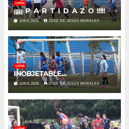
LOFMI
¡¡¡¡¡ P A R T I D A Z O !!!!!
JUN 6, 2026
JOSÉ DE JESÚS MORALES
LOFMI
INOBJETABLE…
JUN 6, 2026
JOSÉ DE JESÚS MORALES
LOFMI