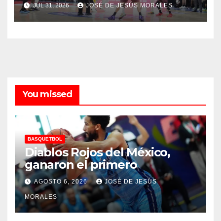
JUL 31, 2026
JOSÉ DE JESÚS MORALES
You missed
BASQUETBOL
Diablos Rojos del México,
ganaron el primero
AGOSTO 6, 2026
JOSÉ DE JESÚS
MORALES