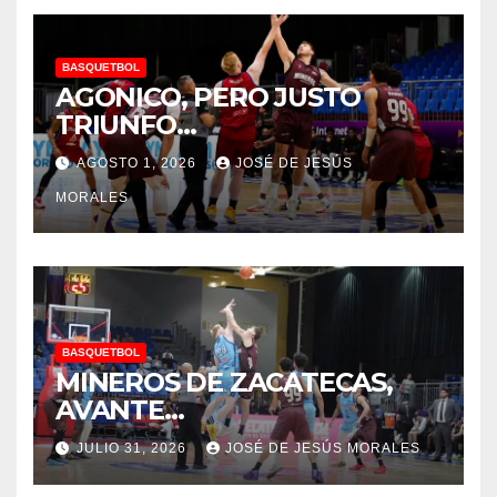
BASQUETBOL
AGONICO, PERO JUSTO
TRIUNFO…
AGOSTO 1, 2026
JOSÉ DE JESÚS
MORALES
BASQUETBOL
MINEROS DE ZACATECAS,
AVANTE…
JULIO 31, 2026
JOSÉ DE JESÚS MORALES