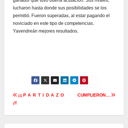
ganador que tuvo buena actuación. Sus rivales,
lucharon hasta donde sus posibilidades se los
permitió. Fueron superadas, al estar pagando el
noviciado en este tipo de competencias.
Yavendreán mejores resultados.
Navegación
¡¡¡ P A R T I D A Z O
CUMPLIERON…
¡!!
de
entradas