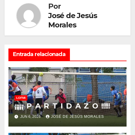
Por
José de Jesús
Morales
Entrada relacionada
LOFMI
¡¡¡¡¡ P A R T I D A Z O !!!!!
JUN 6, 2026
JOSÉ DE JESÚS MORALES