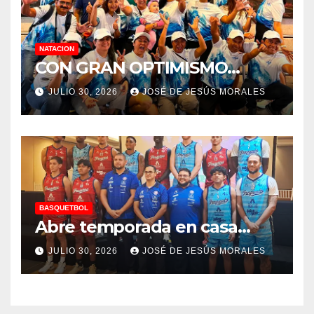
NATACION
CON GRAN OPTIMISMO…
JULIO 30, 2026
JOSÉ DE JESÚS MORALES
BASQUETBOL
Abre temporada en casa…
JULIO 30, 2026
JOSÉ DE JESÚS MORALES