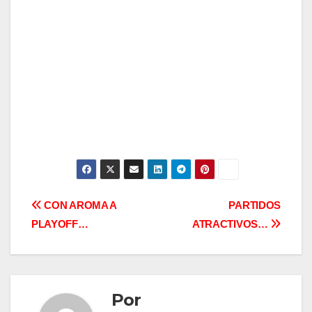
Navegación
CON AROMA A
PARTIDOS
PLAYOFF…
ATRACTIVOS…
de
entradas
Por