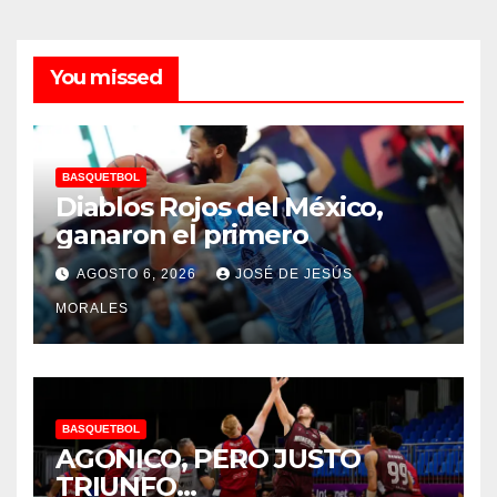
You missed
BASQUETBOL
Diablos Rojos del México,
ganaron el primero
AGOSTO 6, 2026
JOSÉ DE JESÚS
MORALES
BASQUETBOL
AGONICO, PERO JUSTO
TRIUNFO…