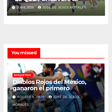
JUN 6, 2026
JOSÉ DE JESÚS MORALES
You missed
BASQUETBOL
Diablos Rojos del México,
ganaron el primero
AGOSTO 6, 2026
JOSÉ DE JESÚS
MORALES