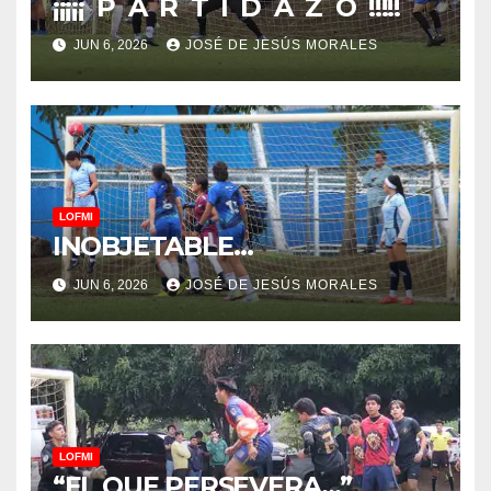
¡¡¡¡¡ P A R T I D A Z O !!!!!
JUN 6, 2026
JOSÉ DE JESÚS MORALES
LOFMI
INOBJETABLE…
JUN 6, 2026
JOSÉ DE JESÚS MORALES
LOFMI
“EL QUE PERSEVERA…”